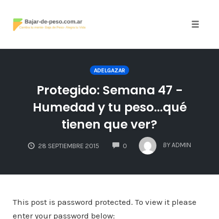
Toggle
naviga
Skip
to
ADELGAZAR
content
Protegido: Semana 47 -
Humedad y tu peso…qué
tienen que ver?
COMMENTS
BY
ADMIN
28 SEPTIEMBRE 2015
0
This post is password protected. To view it please
enter your password below: