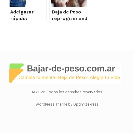
Adelgazar
Baja de Peso
rápido:
reprogramand
rompiendo el
o tu Mente
círculo del
desorden
alimenticio
para adelgazar
ya!
© 2025. Todos los derechos reservados
WordPress Theme by OptimizePress