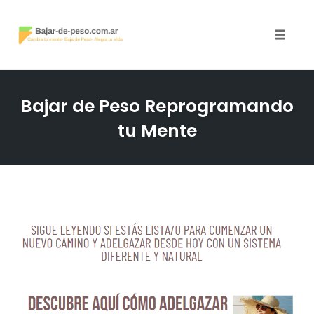
Toggle
naviga
Skip
to
Bajar de Peso Reprogramando
content
tu Mente