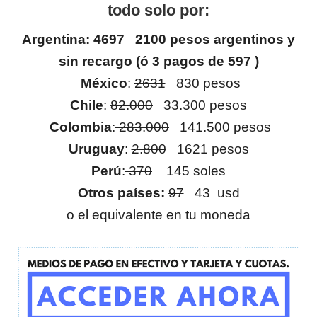
todo solo por:
Argentina:
4697
2100 pesos argentinos y
sin recargo (ó 3 pagos de 597 )
México
:
2631
830 pesos
Chile
:
82.000
33.300 pesos
Colombia
:
283.000
141.500 pesos
Uruguay
:
2.800
1621 pesos
Perú
:
370
145 soles
Otros países:
97
43 usd
o el equivalente en tu moneda