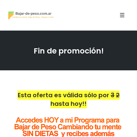
Toggle
naviga
Skip
to
Fin de promoción!
content
Esta oferta es válida sólo por
3
2
hasta hoy!!