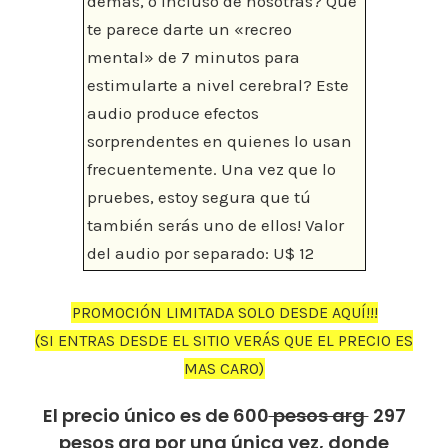
demás, o incluso de nosotras? Qué
te parece darte un «recreo
mental» de 7 minutos para
estimularte a nivel cerebral? Este
audio produce efectos
sorprendentes en quienes lo usan
frecuentemente. Una vez que lo
pruebes, estoy segura que tú
también serás uno de ellos! Valor
del audio por separado: U$ 12
PROMOCIÓN LIMITADA SOLO DESDE AQUÍ!!!
(SI ENTRAS DESDE EL SITIO VERÁS QUE EL PRECIO ES
MAS CARO)
El precio único es de 600
pesos arg
297
pesos arg por una única vez, donde